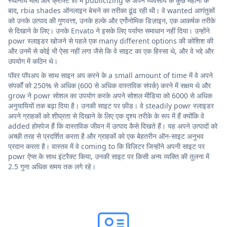
स्थानीय मेलों और क्राफ्ट शो में publicizing के अपने व्यवसाय के कुछ महीनों के
बाद, rbia shades ऑनलाइन बेचने का तरीका ढूंढ रही थी। वे wanted आगंतुकों
को उनके उत्पाद की गुणवत्ता, उनके हल्के और एर्गोनोमिक डिज़ाइन, एक आकर्षक तरीके
से दिखाने के लिए। उनके Envato ने इसके लिए पर्याप्त समाधान नहीं दिया। उन्होंने
powr स्लाइडर खोजने से पहले एक many different options की कोशिश की
और उनमें से कोई भी ऐसा नहीं लगा जैसे कि वे साइट का एक हिस्सा थे, और वे भद्दे और
उपयोग में कठिन थे।
पॉवर पॉपअप के साथ साइन अप करने के a small amount of time में वे अपने
संपर्कों को 250% से अधिक (600 से अधिक वास्तविक संपर्क) करने में सक्षम थे और
grow ने powr सोशल का उपयोग करके अपने सोशल मीडिया को 6000 से अधिक
अनुयायियों तक बढ़ा दिया है। उनकी साइट पर फ़ीड। वे steadily powr स्लाइडर
अपने ग्राहकों को शीघ्रता से दिखाने के लिए एक दृश्य तरीके के रूप में हैं क्योंकि वे
added होमपेज हैं कि वास्तविक जीवन में उत्पाद कैसे दिखते हैं। यह अपने उत्पादों को
अच्छी तरह से प्रदर्शित करता है और ग्राहकों को एक बेहतरीन ऑन-साइट अनुभव
प्रदान करता है। वास्तव में वे coming to कि विज़िटर जिन्होंने अपनी साइट पर
powr ऐप्स के साथ इंटरैक्ट किया, उनकी साइट पर किसी अन्य व्यक्ति की तुलना में
2.5 गुना अधिक समय तक लगे रहे।