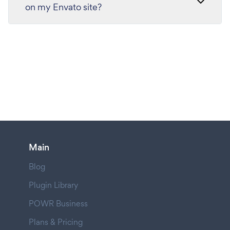
on my Envato site?
Main
Blog
Plugin Library
POWR Business
Plans & Pricing