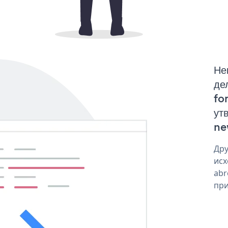
Не
де
fo
ут
ne
Дру
исх
abr
при