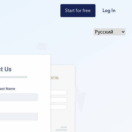
Start for free
Log In