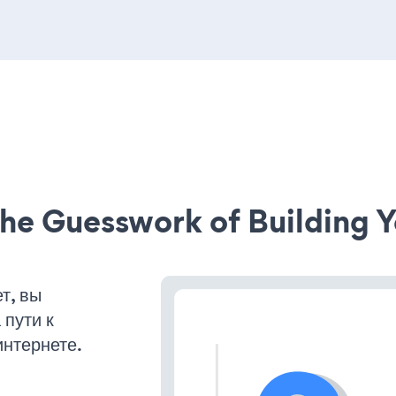
he Guesswork of Building Y
т, вы
пути к
интернете.