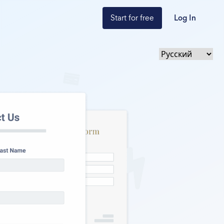
Start for free
Log In