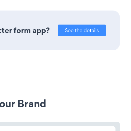
tter form app?
See the details
our Brand