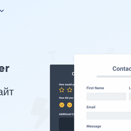
er
айт