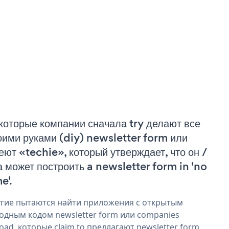
которые компании сначала try делают все
оими руками (diy) newsletter form или
еют «techie», который утверждает, что он /
а может построить a newsletter form in 'no
e'.
гие пытаются найти приложения с открытым
одным кодом newsletter form или companies
oad, которые claim to предлагают newsletter form