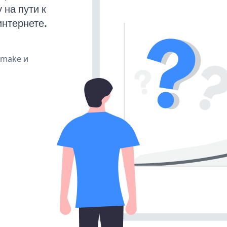
на пути к
интернете.
, make и