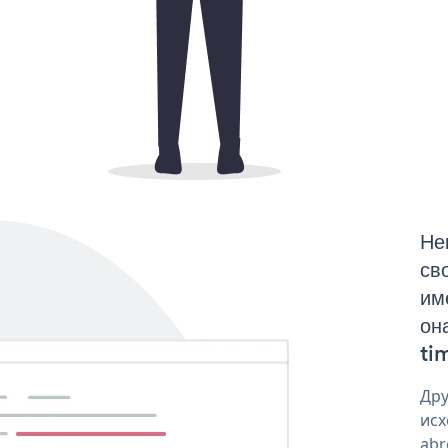
Не
св
им
он
tim
Дру
исх
abr