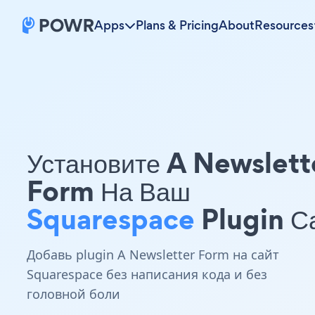
Apps
Plans & Pricing
About
Resources
Установите A Newslett
Form На Ваш
Squarespace
Plugin С
Добавь plugin A Newsletter Form на сайт
Squarespace без написания кода и без
головной боли