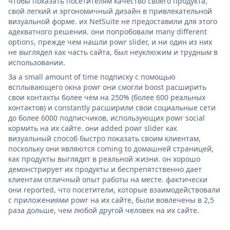
чтобы показать посетителям качество своего продукта,
свой легкий и эргономичный дизайн в привлекательной
визуальной форме. их NetSuite не предоставили для этого
адекватного решения. они попробовали many different
options, прежде чем нашли powr slider, и ни один из них
не выглядел как часть сайта, был неуклюжим и трудным в
использовании.
За a small amount of time подписку с помощью
всплывающего окна powr они смогли boost расширить
свои контакты более чем на 250% (более 600 реальных
контактов) и constantly расширили свои социальные сети
до более 6000 подписчиков, использующих powr social
кормить на их сайте. они added powr slider как
визуальный способ быстро показать своим клиентам,
поскольку они являются coming to домашней страницей,
как продукты выглядят в реальной жизни. он хорошо
демонстрирует их продукты и беспрепятственно дает
клиентам отличный опыт работы на месте. фактически
они reported, что посетители, которые взаимодействовали
с приложениями powr на их сайте, были вовлечены в 2,5
раза дольше, чем любой другой человек на их сайте.