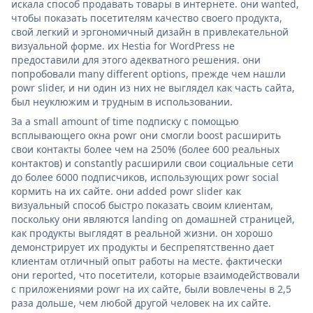
искала способ продавать товары в интернете. они wanted,
чтобы показать посетителям качество своего продукта,
свой легкий и эргономичный дизайн в привлекательной
визуальной форме. их Hestia for WordPress не
предоставили для этого адекватного решения. они
попробовали many different options, прежде чем нашли
powr slider, и ни один из них не выглядел как часть сайта,
был неуклюжим и трудным в использовании.
За a small amount of time подписку с помощью
всплывающего окна powr они смогли boost расширить
свои контакты более чем на 250% (более 600 реальных
контактов) и constantly расширили свои социальные сети
до более 6000 подписчиков, использующих powr social
кормить на их сайте. они added powr slider как
визуальный способ быстро показать своим клиентам,
поскольку они являются landing on домашней страницей,
как продукты выглядят в реальной жизни. он хорошо
демонстрирует их продукты и беспрепятственно дает
клиентам отличный опыт работы на месте. фактически
они reported, что посетители, которые взаимодействовали
с приложениями powr на их сайте, были вовлечены в 2,5
раза дольше, чем любой другой человек на их сайте.