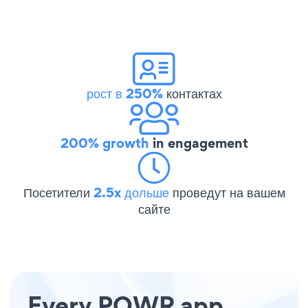
рост в 250%
контактах
200% growth
in engagement
Посетители
2.5x дольше
проведут на вашем
сайте
Every POWR app