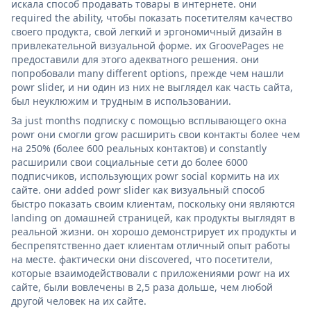
искала способ продавать товары в интернете. они
required the ability, чтобы показать посетителям качество
своего продукта, свой легкий и эргономичный дизайн в
привлекательной визуальной форме. их GroovePages не
предоставили для этого адекватного решения. они
попробовали many different options, прежде чем нашли
powr slider, и ни один из них не выглядел как часть сайта,
был неуклюжим и трудным в использовании.
За just months подписку с помощью всплывающего окна
powr они смогли grow расширить свои контакты более чем
на 250% (более 600 реальных контактов) и constantly
расширили свои социальные сети до более 6000
подписчиков, использующих powr social кормить на их
сайте. они added powr slider как визуальный способ
быстро показать своим клиентам, поскольку они являются
landing on домашней страницей, как продукты выглядят в
реальной жизни. он хорошо демонстрирует их продукты и
беспрепятственно дает клиентам отличный опыт работы
на месте. фактически они discovered, что посетители,
которые взаимодействовали с приложениями powr на их
сайте, были вовлечены в 2,5 раза дольше, чем любой
другой человек на их сайте.