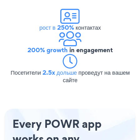
рост в 250%
контактах
200% growth
in engagement
Посетители
2.5x дольше
проведут на вашем
сайте
Every POWR app
works on any