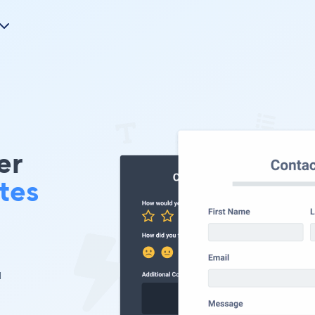
er
tes
и