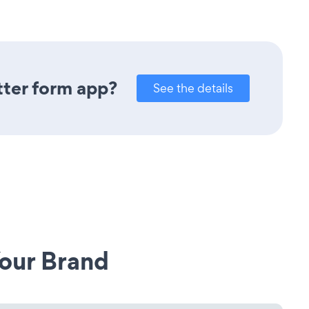
tter form app?
See the details
our Brand