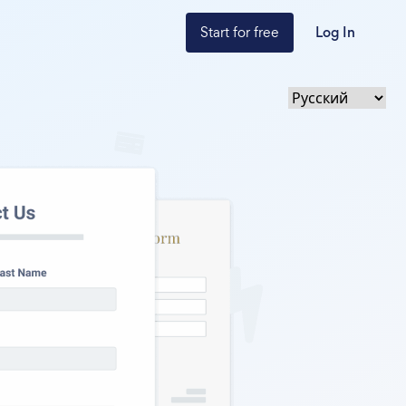
Start for free
Log In