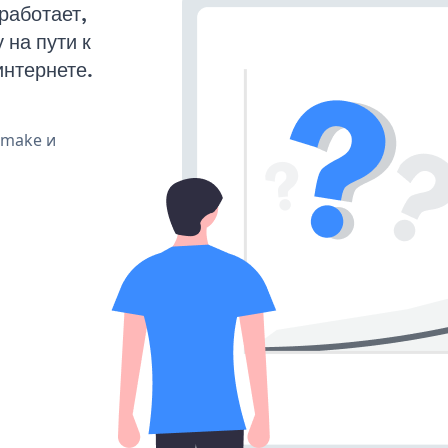
работает,
на пути к
интернете.
, make и