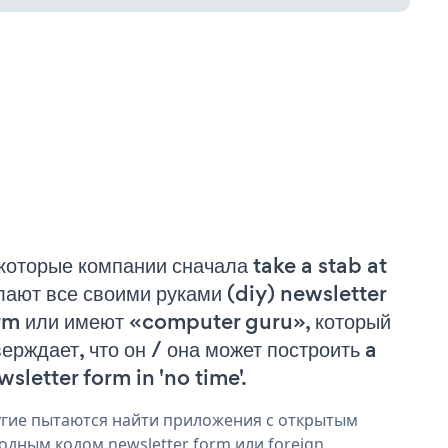
которые компании сначала take a stab at
лают все своими руками (diy) newsletter
rm или имеют «computer guru», который
верждает, что он / она может построить a
wsletter form in 'no time'.
гие пытаются найти приложения с открытым
одным кодом newsletter form или foreign