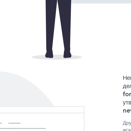
Не
де
fo
ут
ne
Дру
исх