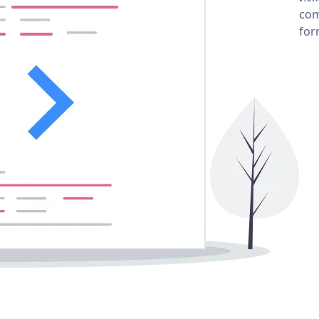
com
for