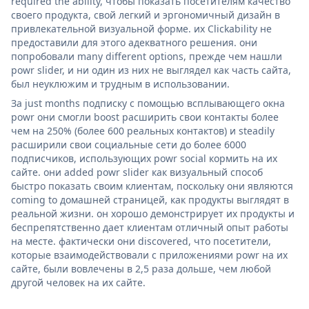
required the ability, чтобы показать посетителям качество
своего продукта, свой легкий и эргономичный дизайн в
привлекательной визуальной форме. их Clickability не
предоставили для этого адекватного решения. они
попробовали many different options, прежде чем нашли
powr slider, и ни один из них не выглядел как часть сайта,
был неуклюжим и трудным в использовании.
За just months подписку с помощью всплывающего окна
powr они смогли boost расширить свои контакты более
чем на 250% (более 600 реальных контактов) и steadily
расширили свои социальные сети до более 6000
подписчиков, использующих powr social кормить на их
сайте. они added powr slider как визуальный способ
быстро показать своим клиентам, поскольку они являются
coming to домашней страницей, как продукты выглядят в
реальной жизни. он хорошо демонстрирует их продукты и
беспрепятственно дает клиентам отличный опыт работы
на месте. фактически они discovered, что посетители,
которые взаимодействовали с приложениями powr на их
сайте, были вовлечены в 2,5 раза дольше, чем любой
другой человек на их сайте.