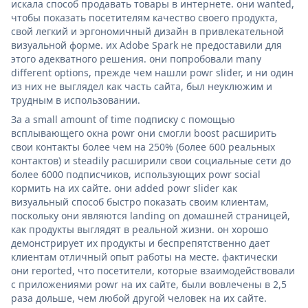
искала способ продавать товары в интернете. они wanted,
чтобы показать посетителям качество своего продукта,
свой легкий и эргономичный дизайн в привлекательной
визуальной форме. их Adobe Spark не предоставили для
этого адекватного решения. они попробовали many
different options, прежде чем нашли powr slider, и ни один
из них не выглядел как часть сайта, был неуклюжим и
трудным в использовании.
За a small amount of time подписку с помощью
всплывающего окна powr они смогли boost расширить
свои контакты более чем на 250% (более 600 реальных
контактов) и steadily расширили свои социальные сети до
более 6000 подписчиков, использующих powr social
кормить на их сайте. они added powr slider как
визуальный способ быстро показать своим клиентам,
поскольку они являются landing on домашней страницей,
как продукты выглядят в реальной жизни. он хорошо
демонстрирует их продукты и беспрепятственно дает
клиентам отличный опыт работы на месте. фактически
они reported, что посетители, которые взаимодействовали
с приложениями powr на их сайте, были вовлечены в 2,5
раза дольше, чем любой другой человек на их сайте.