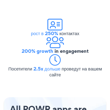
рост в 250%
контактах
200% growth
in engagement
Посетители
2.5x дольше
проведут на вашем
сайте
All POWR apps are