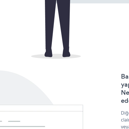
Ba
ya
Ne
ede
Diğ
cla
vey