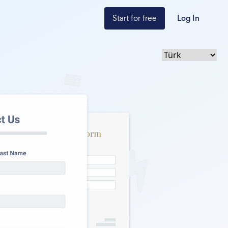
Start for free
Log In