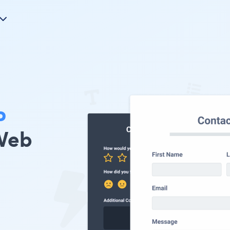
P
Web