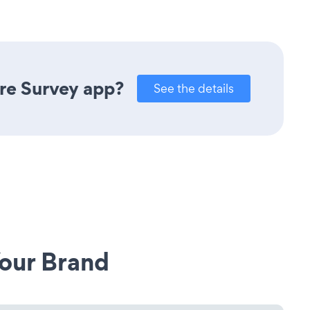
re Survey app?
See the details
our Brand