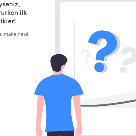
yseniz,
rurken ilk
ikler!
e, make nasıl