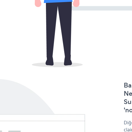
Ba
Ne
Su
'no
Diğ
cla