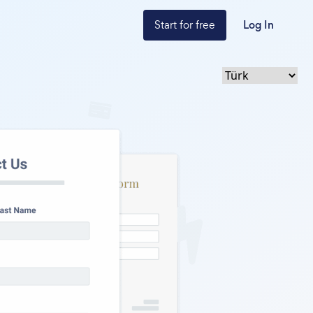
Start for free
Log In