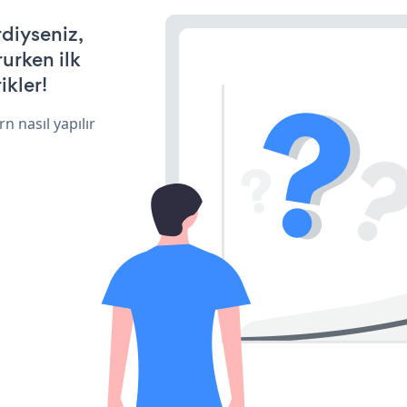
rdiyseniz,
rurken ilk
ikler!
n nasıl yapılır