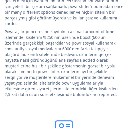
göstermek için wanted. onların Percussion Software bunun
için yeterli bir çözüm sağlamadı. powr slider'ı bulmadan önce
bir many different options denediler ve hiçbiri sitenin bir
parçasıymış gibi görünmüyordu ve kullanışsız ve kullanımı
zordu.
Powr açılır penceresine kaydolma a small amount of time
işleminde, kişilerini %250'nin üzerinde boost (600'ün
üzerinde gerçek kişi) başardılar ve powr sosyal kullanarak
constantly sosyal medyalarını 6000'den fazla takipçiye
ulaştırdılar. kendi sitelerinde besleyin. ürünlerin gerçek
hayatta nasıl göründüğünü ana sayfada added olarak
müşterilerine hızlı bir şekilde göstermenin görsel bir yolu
olarak coming to powr slider. ürünlerini iyi bir şekilde
sergiliyor ve müşterilere mükemmel bir yerinde deneyim
yaşatıyor. aslında, sitelerinde powr uygulamalarıyla
etkileşime giren ziyaretçilerin sitelerindeki diğer kişilerden
2,5 kat daha uzun süre etkileşimde bulundukları reported.