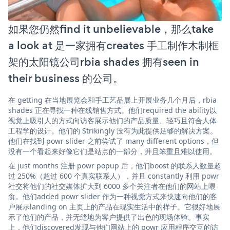
如果您仍然find it unbelievable，那么take
a look at 是一家拥有creates 手工制作木制框
架的太阳镜公司rbia shades 拥有seen in
their business 的公司。
在 getting 在当地展览会和手工艺品展上开展业务几个月后，rbia
shades 正在寻找一种在线销售方式。他们required the ability以
视觉上吸引人的方式向访客展示他们的产品质量、轻巧且符合人体
工程学的设计。他们的 Strikingly 没有为此提供足够的解决方案。
他们在找到 powr slider 之前尝试了 many different options，但
没有一个看起来好像它们是站点的一部分，并且笨重且难以使用。
在 just months 注册 powr popup 后，他们boost 的联系人数量超
过 250%（超过 600 个真实联系人），并且 constantly 利用 powr
社交将他们的社交媒体扩大到 6000 多个关注者在他们的网站上喂
食。他们added powr slider 作为一种视觉方式来快速向他们的客
户展示landing on 主页上的产品在现实生活中的样子。它很好地展
示了他们的产品，并无缝地为客户提供了出色的现场体验。事实
上，他们discovered发现与他们网站上的 powr 应用程序交互的访