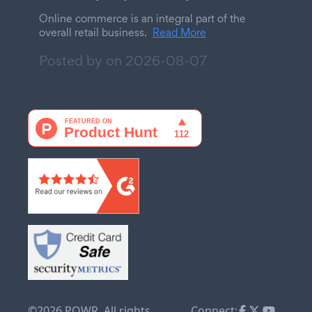
Online commerce is an integral part of the
overall retail business.
Read More
Posted by on
2026-08-07
©2026 POWR. All rights
Connect: