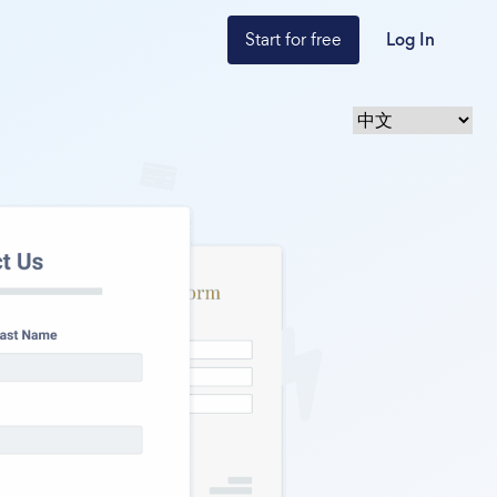
Start for free
Log In