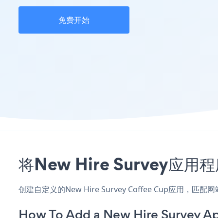
免费开始
将New Hire Survey
创建自定义的New Hire Survey Coffee Cup应用
How To Add a New Hire Survey A