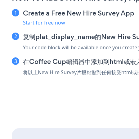
Create a Free New Hire Survey App
Start for free now
复制plat_display_name的New Hire
Your code block will be available once you create
在Coffee Cup编辑器中添加到html或
将以上New Hire Survey片段粘贴到任何接受html