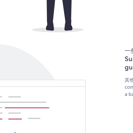
一些
S
gu
其他
com
a b