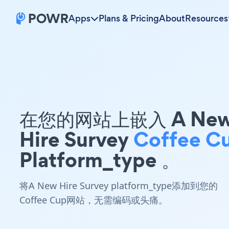
Apps
Plans & Pricing
About
Resources
在您的网站上嵌入 A Ne
Hire Survey
Coffee C
Platform_type 。
将A New Hire Survey platform_type添加到您的
Coffee Cup网站，无需编码或头痛。