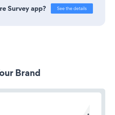
re Survey app?
See the details
our Brand