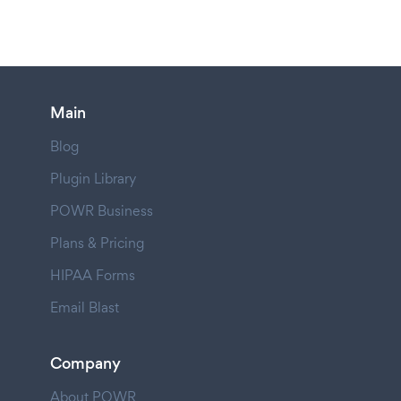
Main
Blog
Plugin Library
POWR Business
Plans & Pricing
HIPAA Forms
Email Blast
Company
About POWR