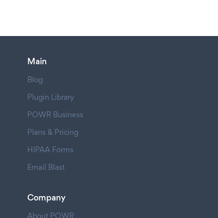
Main
Blog
Plugin Library
POWR Business
Plans & Pricing
HIPAA Forms
Email Blast
Company
About POWR