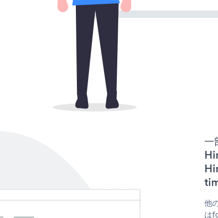
一
Hi
H
t
他の
はfo