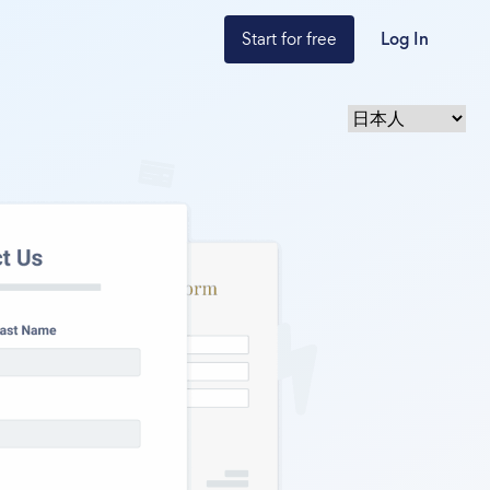
Start for free
Log In