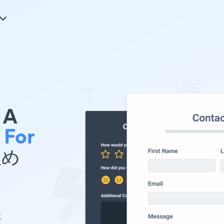
A
 For
埋め
に