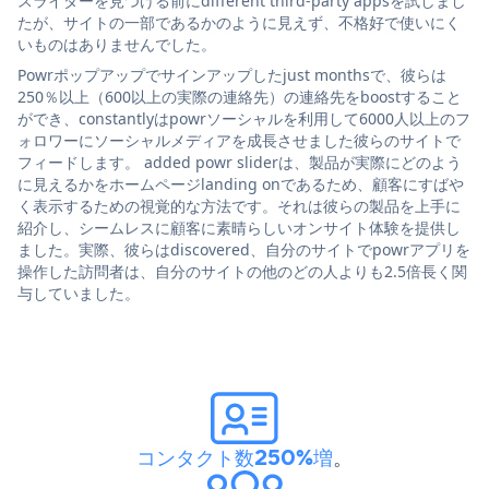
スライダーを見つける前にdifferent third-party appsを試しまし
たが、サイトの一部であるかのように見えず、不格好で使いにく
いものはありませんでした。
Powrポップアップでサインアップしたjust monthsで、彼らは
250％以上（600以上の実際の連絡先）の連絡先をboostすること
ができ、constantlyはpowrソーシャルを利用して6000人以上のフ
ォロワーにソーシャルメディアを成長させました彼らのサイトで
フィードします。 added powr sliderは、製品が実際にどのよう
に見えるかをホームページlanding onであるため、顧客にすばや
く表示するための視覚的な方法です。それは彼らの製品を上手に
紹介し、シームレスに顧客に素晴らしいオンサイト体験を提供し
ました。実際、彼らはdiscovered、自分のサイトでpowrアプリを
操作した訪問者は、自分のサイトの他のどの人よりも2.5倍長く関
与していました。
コンタクト数250%増
。