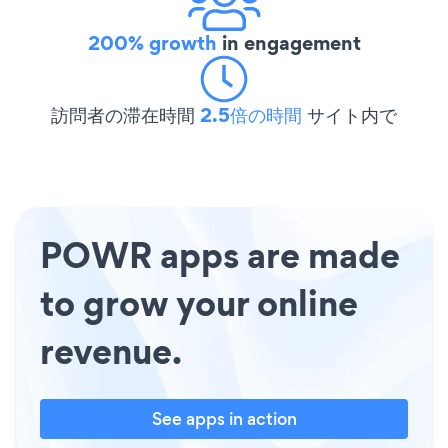
200% growth
in engagement
訪問者の滞在時間
2.5倍の時間
サイト内で
POWR apps are made
to grow your online
revenue.
See apps in action