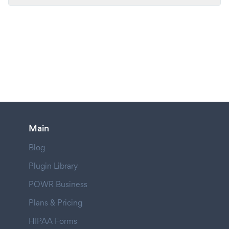
Main
Blog
Plugin Library
POWR Business
Plans & Pricing
HIPAA Forms