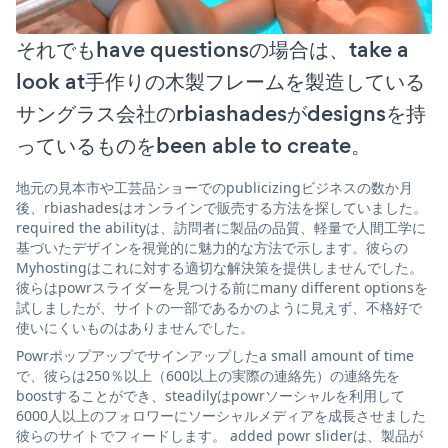
それでもhave questionsの場合は、take a
look at手作りの木製フレームを製造している
サングラス会社のrbiashadesがdesignsを持
っているものをbeen able to create。
地元の見本市や工芸品ショーでのpublicizingビジネスの数か月
後、rbiashadesはオンラインで販売する方法を探していました。
required the abilityは、訪問者に製品の品質、軽量で人間工学に
基づいたデザインを視覚的に魅力的な方法で示します。彼らの
Myhostingはこれに対する適切な解決策を提供しませんでした。
彼らはpowrスライダーを見つける前にmany different optionsを
試しましたが、サイトの一部であるかのように見えず、不格好で
使いにくいものはありませんでした。
Powrポップアップでサインアップしたa small amount of time
で、彼らは250％以上（600以上の実際の連絡先）の連絡先を
boostすることができ、steadilyはpowrソーシャルを利用して
6000人以上のフォロワーにソーシャルメディアを成長させました
彼らのサイトでフィードします。 added powr sliderは、製品が