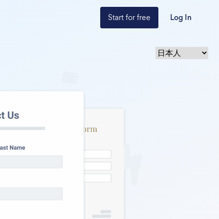
Start for free
Log In