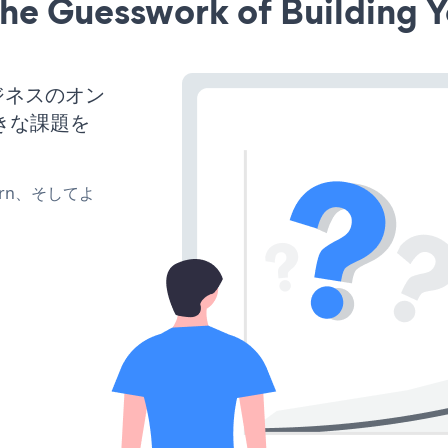
he Guesswork of Building Y
ジネスのオン
きな課題を
、turn、そしてよ