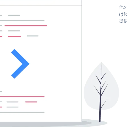
他の
はfo
提供