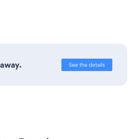
 away.
See the details