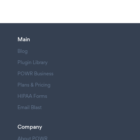
Main
Blog
Plugin Library
POWR Business
Plans & Pricing
HIPAA Forms
Email Blast
Company
About POWR