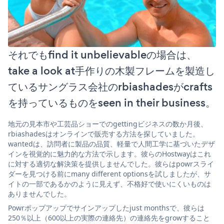
それでもfind it unbelievableの場合は、
take a look at手作りの木製フレームを製造し
ているサングラス会社のrbiashadesがcrafts
を持っているものをseen in their business。
地元の見本市や工芸品ショーでのgettingビジネスの数か月後、
rbiashadesはオンラインで販売する方法を探していました。
wantedは、訪問者に製品の品質、軽量で人間工学に基づいたデザ
インを視覚的に魅力的な方法で示します。彼らのHostwayはこれ
に対する適切な解決策を提供しませんでした。彼らはpowrスライ
ダーを見つける前にmany different optionsを試しましたが、サ
イトの一部であるかのように見えず、不格好で使いにくいものは
ありませんでした。
Powrポップアップでサインアップしたjust monthsで、彼らは
250％以上（600以上の実際の連絡先）の連絡先をgrowすること