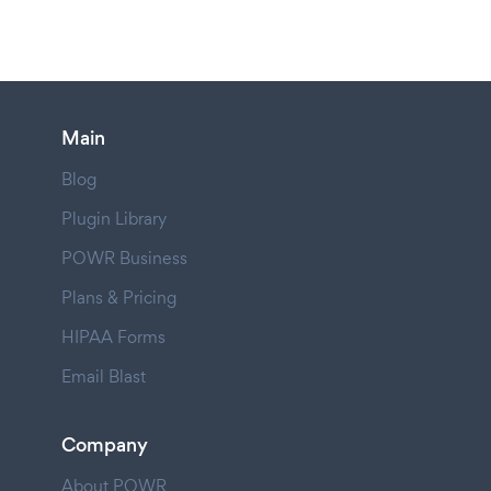
Main
Blog
Plugin Library
POWR Business
Plans & Pricing
HIPAA Forms
Email Blast
Company
About POWR