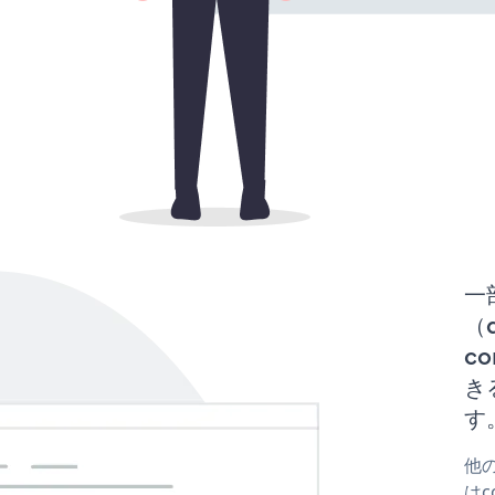
一
（d
co
き
す
他の
はc