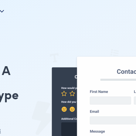
A
ype
追