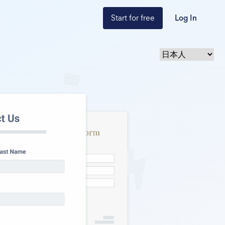
Start for free
Log In