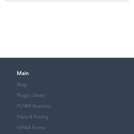
Main
Blog
Plugin Library
POWR Business
Plans & Pricing
HIPAA Forms