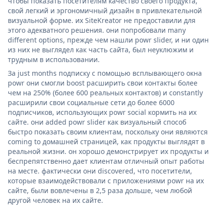
чтобы показать посетителям качество своего продукта,
свой легкий и эргономичный дизайн в привлекательной
визуальной форме. их SiteKreator не предоставили для
этого адекватного решения. они попробовали many
different options, прежде чем нашли powr slider, и ни один
из них не выглядел как часть сайта, был неуклюжим и
трудным в использовании.
За just months подписку с помощью всплывающего окна
powr они смогли boost расширить свои контакты более
чем на 250% (более 600 реальных контактов) и constantly
расширили свои социальные сети до более 6000
подписчиков, использующих powr social кормить на их
сайте. они added powr slider как визуальный способ
быстро показать своим клиентам, поскольку они являются
coming to домашней страницей, как продукты выглядят в
реальной жизни. он хорошо демонстрирует их продукты и
беспрепятственно дает клиентам отличный опыт работы
на месте. фактически они discovered, что посетители,
которые взаимодействовали с приложениями powr на их
сайте, были вовлечены в 2,5 раза дольше, чем любой
другой человек на их сайте.