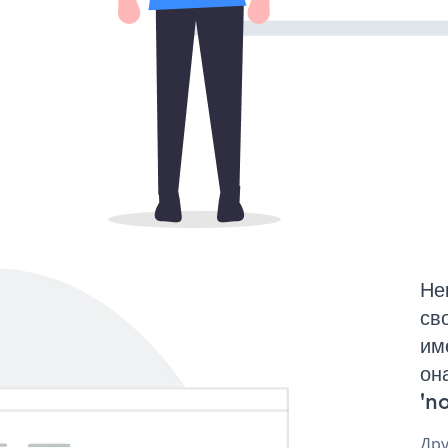
Не
св
им
он
'no
Дру