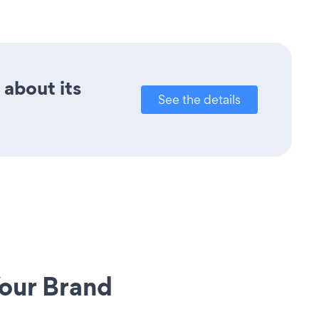
 about its
See the details
our Brand