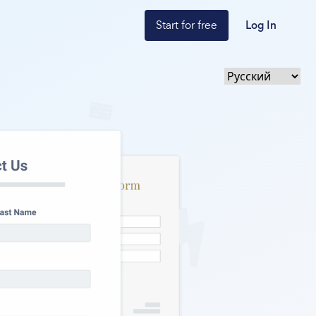
Start for free
Log In