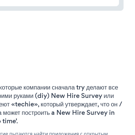
которые компании сначала try делают все
оими руками (diy) New Hire Survey или
еют «techie», который утверждает, что он /
а может построить a New Hire Survey in
 time'.
гие пытаются найти приложения с открытым