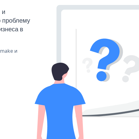
 и
ю проблему
изнеса в
, make и