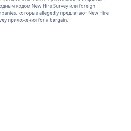
одным кодом New Hire Survey или foreign
panies, которые allegedly предлагают New Hire
vey приложения for a bargain.