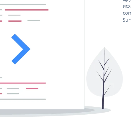
исх
com
Sur