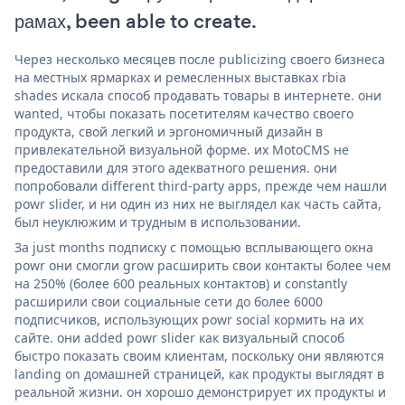
рамах, been able to create.
Через несколько месяцев после publicizing своего бизнеса
на местных ярмарках и ремесленных выставках rbia
shades искала способ продавать товары в интернете. они
wanted, чтобы показать посетителям качество своего
продукта, свой легкий и эргономичный дизайн в
привлекательной визуальной форме. их MotoCMS не
предоставили для этого адекватного решения. они
попробовали different third-party apps, прежде чем нашли
powr slider, и ни один из них не выглядел как часть сайта,
был неуклюжим и трудным в использовании.
За just months подписку с помощью всплывающего окна
powr они смогли grow расширить свои контакты более чем
на 250% (более 600 реальных контактов) и constantly
расширили свои социальные сети до более 6000
подписчиков, использующих powr social кормить на их
сайте. они added powr slider как визуальный способ
быстро показать своим клиентам, поскольку они являются
landing on домашней страницей, как продукты выглядят в
реальной жизни. он хорошо демонстрирует их продукты и