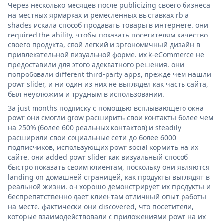
Через несколько месяцев после publicizing своего бизнеса
на местных ярмарках и ремесленных выставках rbia
shades искала способ продавать товары в интернете. они
required the ability, чтобы показать посетителям качество
своего продукта, свой легкий и эргономичный дизайн в
привлекательной визуальной форме. их k-eCommerce не
предоставили для этого адекватного решения. они
попробовали different third-party apps, прежде чем нашли
powr slider, и ни один из них не выглядел как часть сайта,
был неуклюжим и трудным в использовании.
За just months подписку с помощью всплывающего окна
powr они смогли grow расширить свои контакты более чем
на 250% (более 600 реальных контактов) и steadily
расширили свои социальные сети до более 6000
подписчиков, использующих powr social кормить на их
сайте. они added powr slider как визуальный способ
быстро показать своим клиентам, поскольку они являются
landing on домашней страницей, как продукты выглядят в
реальной жизни. он хорошо демонстрирует их продукты и
беспрепятственно дает клиентам отличный опыт работы
на месте. фактически они discovered, что посетители,
которые взаимодействовали с приложениями powr на их