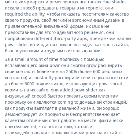
местных ярмарках и ремесленных выставках rbia shades
искала способ продавать товары в интернете. они
required the ability, чтобы показать посетителям качество
своего продукта, свой легкий и эргономичный дизайн в
привлекательной визуальной форме. их Duda не
предоставили для этого адекватного решения. они
попробовали different third-party apps, прежде чем нашли
powr slider, и ни один из них не выглядел как часть сайта,
был неуклюжим и трудным в использовании.
За a small amount of time подписку с помощью
всплывающего окна powr они смогли grow расширить
свои контакты более чем на 250% (более 600 реальных
контактов) и constantly расширили свои социальные сети
до более 6000 подписчиков, использующих powr social
кормить на их сайте. они added powr slider как
визуальный способ быстро показать своим клиентам,
поскольку они являются coming to домашней страницей,
как продукты выглядят в реальной жизни. он хорошо
демонстрирует их продукты и беспрепятственно дает
клиентам отличный опыт работы на месте. фактически
они discovered, что посетители, которые
взаимодействовали с приложениями powr на их сайте,