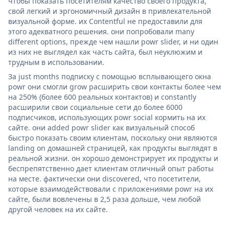
чтобы показать посетителям качество своего продукта,
свой легкий и эргономичный дизайн в привлекательной
визуальной форме. их Contentful не предоставили для
этого адекватного решения. они попробовали many
different options, прежде чем нашли powr slider, и ни один
из них не выглядел как часть сайта, был неуклюжим и
трудным в использовании.
За just months подписку с помощью всплывающего окна
powr они смогли grow расширить свои контакты более чем
на 250% (более 600 реальных контактов) и constantly
расширили свои социальные сети до более 6000
подписчиков, использующих powr social кормить на их
сайте. они added powr slider как визуальный способ
быстро показать своим клиентам, поскольку они являются
landing on домашней страницей, как продукты выглядят в
реальной жизни. он хорошо демонстрирует их продукты и
беспрепятственно дает клиентам отличный опыт работы
на месте. фактически они discovered, что посетители,
которые взаимодействовали с приложениями powr на их
сайте, были вовлечены в 2,5 раза дольше, чем любой
другой человек на их сайте.