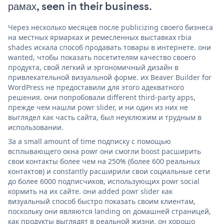
рамах, seen in their business.
Через несколько месяцев после publicizing своего бизнеса
на местных ярмарках и ремесленных выставках rbia
shades искала способ продавать товары в интернете. они
wanted, чтобы показать посетителям качество своего
продукта, свой легкий и эргономичный дизайн в
привлекательной визуальной форме. их Beaver Builder for
WordPress не предоставили для этого адекватного
решения. они попробовали different third-party apps,
прежде чем нашли powr slider, и ни один из них не
выглядел как часть сайта, был неуклюжим и трудным в
использовании.
За a small amount of time подписку с помощью
всплывающего окна powr они смогли boost расширить
свои контакты более чем на 250% (более 600 реальных
контактов) и constantly расширили свои социальные сети
до более 6000 подписчиков, использующих powr social
кормить на их сайте. они added powr slider как
визуальный способ быстро показать своим клиентам,
поскольку они являются landing on домашней страницей,
как продукты выглядят в реальной жизни. он хорошо