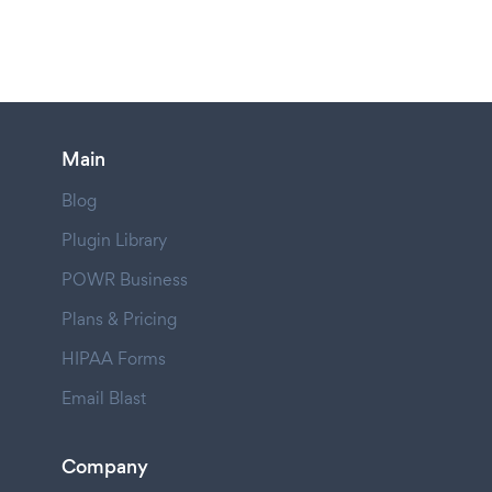
Main
Blog
Plugin Library
POWR Business
Plans & Pricing
HIPAA Forms
Email Blast
Company