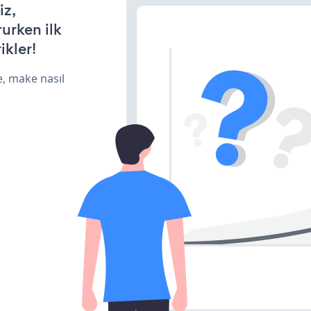
iz,
rurken ilk
ikler!
e, make nasıl