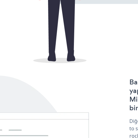
Ba
ya
Mi
bir
Diğ
to 
roc