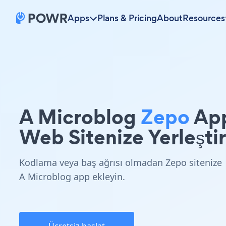
Apps
Plans & Pricing
About
Resources
A Microblog
Zepo
Ap
Web Sitenize Yerleştir
Kodlama veya baş ağrısı olmadan Zepo sitenize
A Microblog app ekleyin.