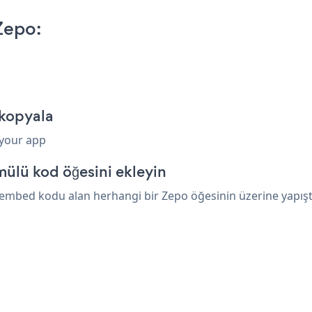
Zepo:
 kopyala
 your app
ülü kod öğesini ekleyin
embed kodu alan herhangi bir Zepo öğesinin üzerine yapıştır