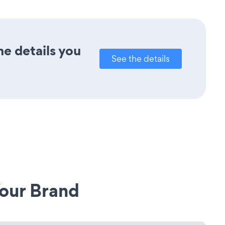
he details you
See the details
our Brand