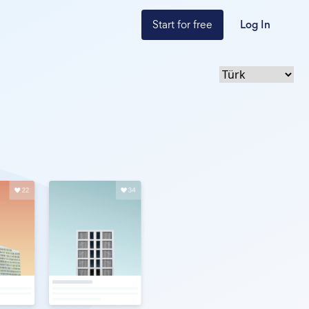
Start for free
Log In