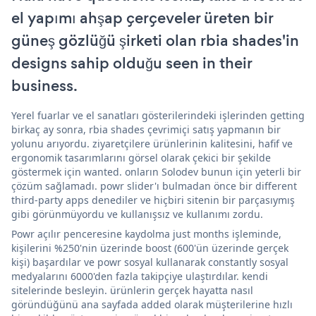
el yapımı ahşap çerçeveler üreten bir
güneş gözlüğü şirketi olan rbia shades'in
designs sahip olduğu seen in their
business.
Yerel fuarlar ve el sanatları gösterilerindeki işlerinden getting
birkaç ay sonra, rbia shades çevrimiçi satış yapmanın bir
yolunu arıyordu. ziyaretçilere ürünlerinin kalitesini, hafif ve
ergonomik tasarımlarını görsel olarak çekici bir şekilde
göstermek için wanted. onların Solodev bunun için yeterli bir
çözüm sağlamadı. powr slider'ı bulmadan önce bir different
third-party apps denediler ve hiçbiri sitenin bir parçasıymış
gibi görünmüyordu ve kullanışsız ve kullanımı zordu.
Powr açılır penceresine kaydolma just months işleminde,
kişilerini %250'nin üzerinde boost (600'ün üzerinde gerçek
kişi) başardılar ve powr sosyal kullanarak constantly sosyal
medyalarını 6000'den fazla takipçiye ulaştırdılar. kendi
sitelerinde besleyin. ürünlerin gerçek hayatta nasıl
göründüğünü ana sayfada added olarak müşterilerine hızlı