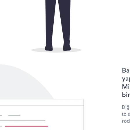
Ba
ya
Mi
bir
Diğ
to 
roc