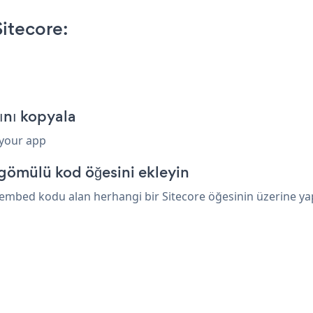
itecore:
ını kopyala
 your app
 gömülü kod öğesini ekleyin
embed kodu alan herhangi bir Sitecore öğesinin üzerine yapı