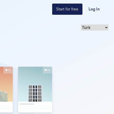
Start for free
Log In