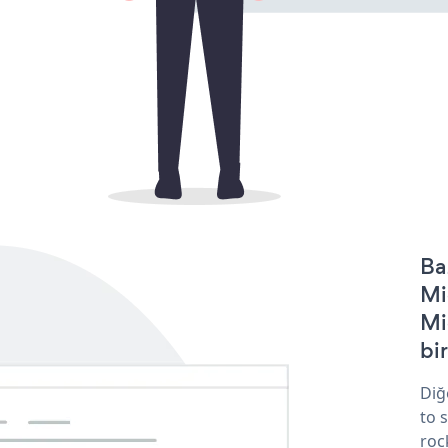
Ba
Mi
Mi
bir
Diğ
to 
roc