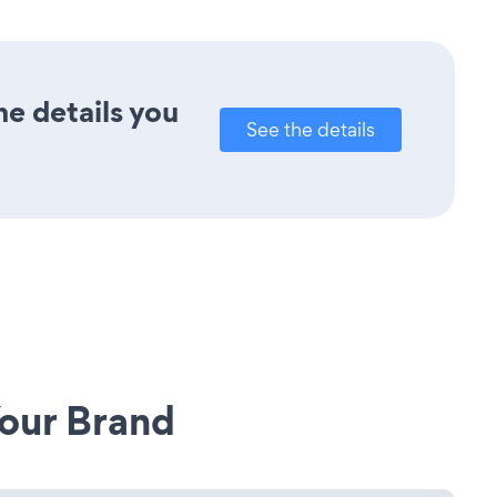
he details you
See the details
our Brand