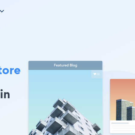
tore
in