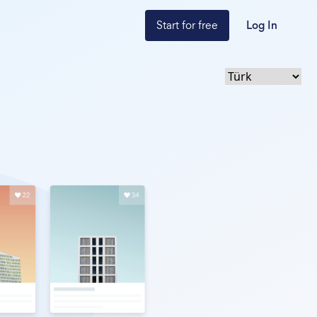
Start for free
Log In