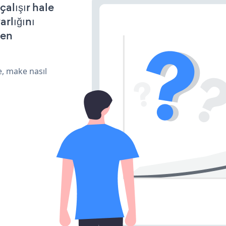
alışır hale
arlığını
den
e, make nasıl