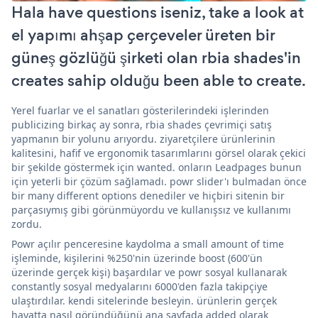
Hala have questions iseniz, take a look at
el yapımı ahşap çerçeveler üreten bir
güneş gözlüğü şirketi olan rbia shades'in
creates sahip olduğu been able to create.
Yerel fuarlar ve el sanatları gösterilerindeki işlerinden
publicizing birkaç ay sonra, rbia shades çevrimiçi satış
yapmanın bir yolunu arıyordu. ziyaretçilere ürünlerinin
kalitesini, hafif ve ergonomik tasarımlarını görsel olarak çekici
bir şekilde göstermek için wanted. onların Leadpages bunun
için yeterli bir çözüm sağlamadı. powr slider'ı bulmadan önce
bir many different options denediler ve hiçbiri sitenin bir
parçasıymış gibi görünmüyordu ve kullanışsız ve kullanımı
zordu.
Powr açılır penceresine kaydolma a small amount of time
işleminde, kişilerini %250'nin üzerinde boost (600'ün
üzerinde gerçek kişi) başardılar ve powr sosyal kullanarak
constantly sosyal medyalarını 6000'den fazla takipçiye
ulaştırdılar. kendi sitelerinde besleyin. ürünlerin gerçek
hayatta nasıl göründüğünü ana sayfada added olarak