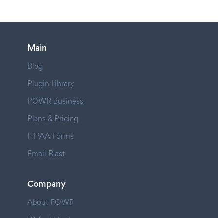
Main
Blog
Plugin Library
POWR Business
Plans & Pricing
HIPAA Forms
Email Blast
Company
About POWR