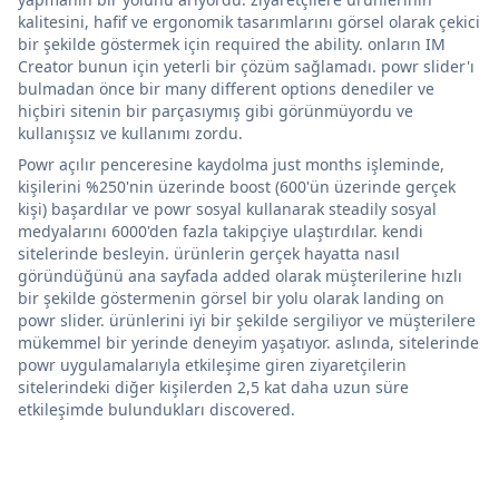
kalitesini, hafif ve ergonomik tasarımlarını görsel olarak çekici
bir şekilde göstermek için required the ability. onların IM
Creator bunun için yeterli bir çözüm sağlamadı. powr slider'ı
bulmadan önce bir many different options denediler ve
hiçbiri sitenin bir parçasıymış gibi görünmüyordu ve
kullanışsız ve kullanımı zordu.
Powr açılır penceresine kaydolma just months işleminde,
kişilerini %250'nin üzerinde boost (600'ün üzerinde gerçek
kişi) başardılar ve powr sosyal kullanarak steadily sosyal
medyalarını 6000'den fazla takipçiye ulaştırdılar. kendi
sitelerinde besleyin. ürünlerin gerçek hayatta nasıl
göründüğünü ana sayfada added olarak müşterilerine hızlı
bir şekilde göstermenin görsel bir yolu olarak landing on
powr slider. ürünlerini iyi bir şekilde sergiliyor ve müşterilere
mükemmel bir yerinde deneyim yaşatıyor. aslında, sitelerinde
powr uygulamalarıyla etkileşime giren ziyaretçilerin
sitelerindeki diğer kişilerden 2,5 kat daha uzun süre
etkileşimde bulundukları discovered.