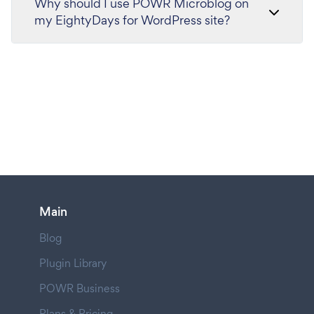
Why should I use POWR Microblog on
my EightyDays for WordPress site?
Main
Blog
Plugin Library
POWR Business
Plans & Pricing