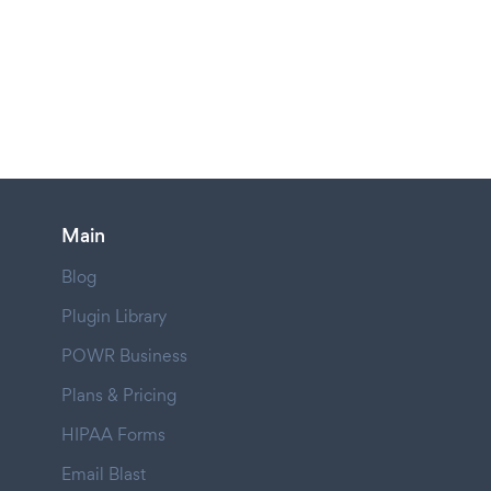
Main
Blog
Plugin Library
POWR Business
Plans & Pricing
HIPAA Forms
Email Blast