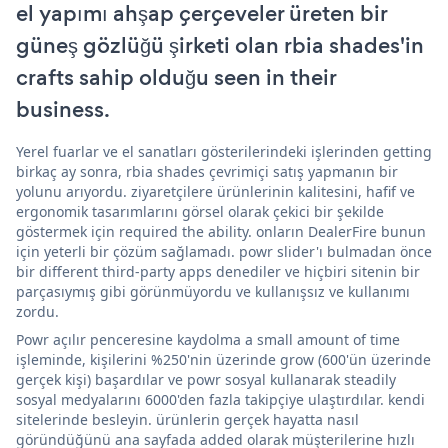
el yapımı ahşap çerçeveler üreten bir
güneş gözlüğü şirketi olan rbia shades'in
crafts sahip olduğu seen in their
business.
Yerel fuarlar ve el sanatları gösterilerindeki işlerinden getting
birkaç ay sonra, rbia shades çevrimiçi satış yapmanın bir
yolunu arıyordu. ziyaretçilere ürünlerinin kalitesini, hafif ve
ergonomik tasarımlarını görsel olarak çekici bir şekilde
göstermek için required the ability. onların DealerFire bunun
için yeterli bir çözüm sağlamadı. powr slider'ı bulmadan önce
bir different third-party apps denediler ve hiçbiri sitenin bir
parçasıymış gibi görünmüyordu ve kullanışsız ve kullanımı
zordu.
Powr açılır penceresine kaydolma a small amount of time
işleminde, kişilerini %250'nin üzerinde grow (600'ün üzerinde
gerçek kişi) başardılar ve powr sosyal kullanarak steadily
sosyal medyalarını 6000'den fazla takipçiye ulaştırdılar. kendi
sitelerinde besleyin. ürünlerin gerçek hayatta nasıl
göründüğünü ana sayfada added olarak müşterilerine hızlı