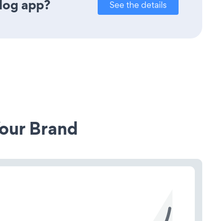
log app?
See the details
our Brand