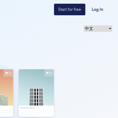
Start for free
Log In