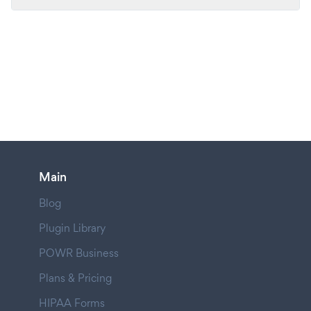
Main
Blog
Plugin Library
POWR Business
Plans & Pricing
HIPAA Forms