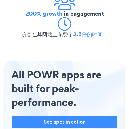
200% growth
in engagement
访客在其网站上花费了
2.5倍的时间
。
All POWR apps are
built for peak-
performance.
See apps in action