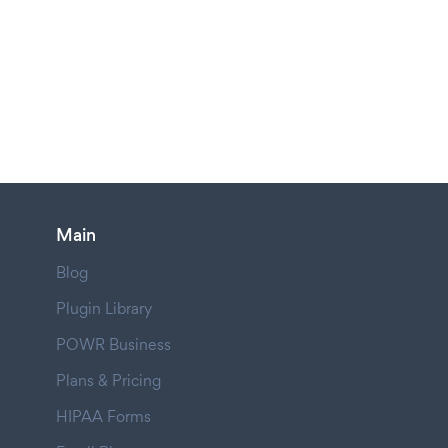
Main
Blog
Plugin Library
POWR Business
Plans & Pricing
HIPAA Forms