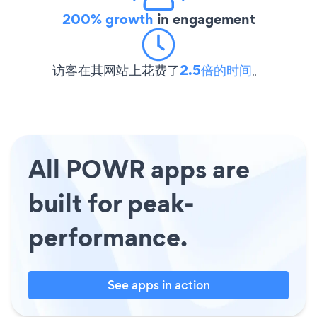
200% growth
in engagement
访客在其网站上花费了
2.5倍的时间
。
All POWR apps are
built for peak-
performance.
See apps in action