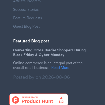
Affiliate Program
Success Stories
Feature Requests
Guest Blog Post
Featured Blog post
Converting Cross-Border Shoppers During
Black Friday & Cyber Monday
Online commerce is an integral part of the
overall retail business.
Read More
Posted by on
2026-08-06