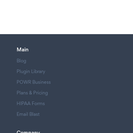
Main
Blog
Plugin Library
POWR Business
Plans & Pricing
HIPAA Forms
Email Blast
Company