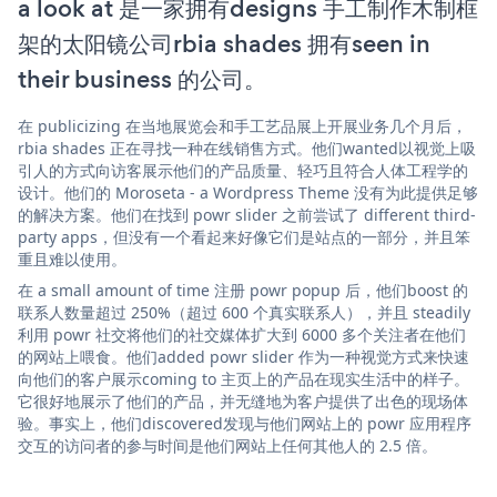
a look at 是一家拥有designs 手工制作木制框
架的太阳镜公司rbia shades 拥有seen in
their business 的公司。
在 publicizing 在当地展览会和手工艺品展上开展业务几个月后，
rbia shades 正在寻找一种在线销售方式。他们wanted以视觉上吸
引人的方式向访客展示他们的产品质量、轻巧且符合人体工程学的
设计。他们的 Moroseta - a Wordpress Theme 没有为此提供足够
的解决方案。他们在找到 powr slider 之前尝试了 different third-
party apps，但没有一个看起来好像它们是站点的一部分，并且笨
重且难以使用。
在 a small amount of time 注册 powr popup 后，他们boost 的
联系人数量超过 250%（超过 600 个真实联系人），并且 steadily
利用 powr 社交将他们的社交媒体扩大到 6000 多个关注者在他们
的网站上喂食。他们added powr slider 作为一种视觉方式来快速
向他们的客户展示coming to 主页上的产品在现实生活中的样子。
它很好地展示了他们的产品，并无缝地为客户提供了出色的现场体
验。事实上，他们discovered发现与他们网站上的 powr 应用程序
交互的访问者的参与时间是他们网站上任何其他人的 2.5 倍。