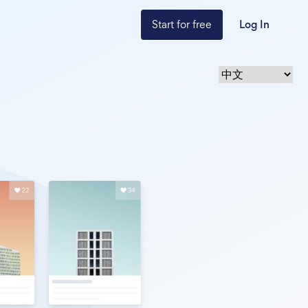
Start for free
Log In