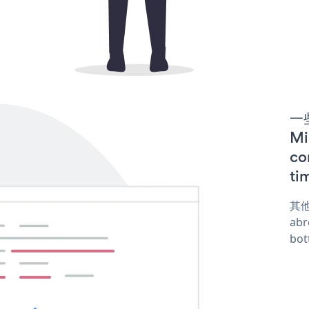
一些
M
co
ti
其他
abr
bot