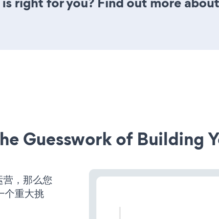
is right for you? Find out more about
he Guesswork of Building Y
始运营，那么您
一个重大挑