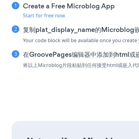
Create a Free Microblog App
Start for free now
复制plat_display_name的Microbl
Your code block will be available once you create
在GroovePages编辑器中添加到html
将以上Microblog片段粘贴到任何接受html或嵌入代