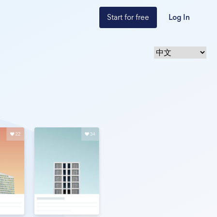
Start for free
Log In