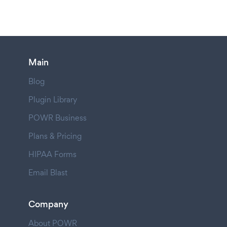
Main
Blog
Plugin Library
POWR Business
Plans & Pricing
HIPAA Forms
Email Blast
Company
About POWR