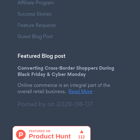
Affiliate Program
Success Stories
Feature Requests
Guest Blog Post
Featured Blog post
Converting Cross-Border Shoppers During
Black Friday & Cyber Monday
Online commerce is an integral part of the
overall retail business.
Read More
Posted by on
2026-08-07